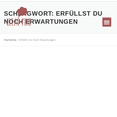
SCHLAGWORT:
ERFÜLLST DU
NOCH ERWARTUNGEN
Coaching
Blog
Über mich
Startseite
»
Erfüllst du noch Erwartungen