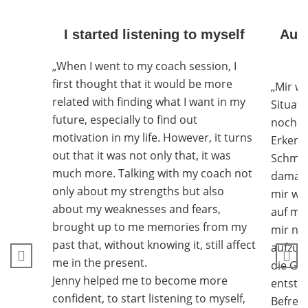
I started listening to myself
Auch
„When I went to my coach session, I
first thought that it would be more
„Mir wa
related with finding what I want in my
Situat
future, especially to find out
noch in
motivation in my life. However, it turns
Erkennt
out that it was not only that, it was
Schmerz
much more. Talking with my coach not
damals
only about my strengths but also
mir wir
about my weaknesses and fears,
auf me
brought up to me memories from my
mir nic
past that, without knowing it, still affect
aufzul
me in the present.
die Gef
Jenny helped me to become more
entsta
confident, to start listening to myself,
Befreiu