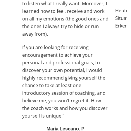
to listen what I really want. Moreover, I
Heute b
learned how to feel, receive and work
Situat
on all my emotions (the good ones and
Erkennt
the ones I always try to hide or run
away from).
If you are looking for receiving
encouragement to achieve your
personal and professional goals, to
discover your own potential, I would
highly recommend giving yourself the
chance to take at least one
introductory session of coaching, and
believe me, you won’t regret it. How
the coach works and how you discover
yourself is unique.“
María Lescano. P