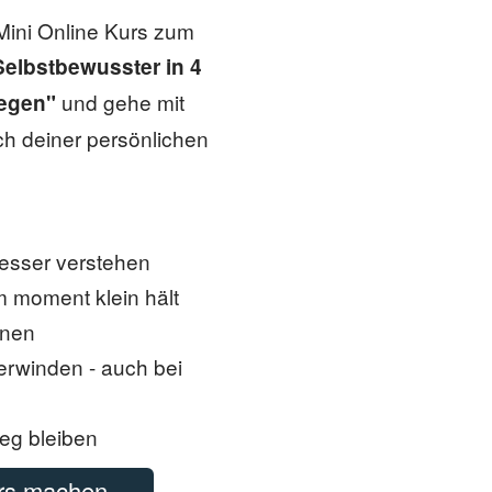
Mini Online Kurs zum
Selbstbewusster in 4
und gehe mit
iegen"
ich deiner persönlichen
besser verstehen
 moment klein hält
nnen
erwinden - auch bei
eg bleiben
urs machen.