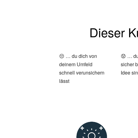
Dieser Ku
😔 … du dich von
😟 … du 
deinem Umfeld
sicher b
schnell verunsichern
Idee sin
lässt