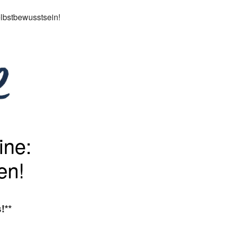
elbstbewusstsein!
ine:
en!
!**