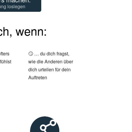
ung loslegen
ich, wenn:
fters
🙄 … du dich fragst,
fühlst
wie die Anderen über
dich urteilen für dein
Auftreten