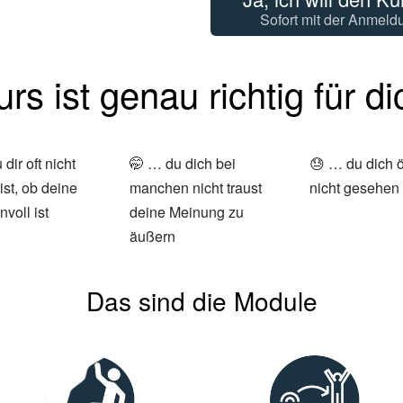
Sofort mit der Anmeld
rs ist genau richtig für d
dir oft nicht
🤭 … du dich bei
😓 … du dich ö
ist, ob deine
manchen nicht traust
nicht gesehen 
nvoll ist
deine Meinung zu
äußern
Das sind die Module